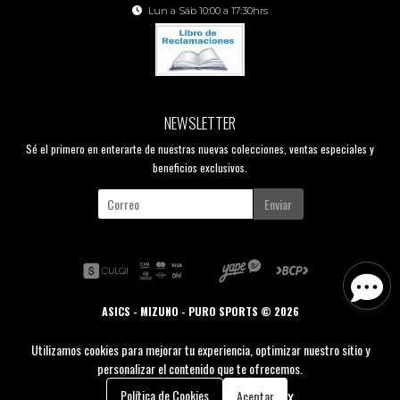
Lun a Sáb 10:00 a 17:30hrs
NEWSLETTER
Sé el primero en enterarte de nuestras nuevas colecciones, ventas especiales y
beneficios exclusivos.
Enviar
ASICS - MIZUNO - PURO SPORTS © 2026
Creado por
Bsale
Utilizamos cookies para mejorar tu experiencia, optimizar nuestro sitio y
personalizar el contenido que te ofrecemos.
0
x
Política de Cookies
Aceptar