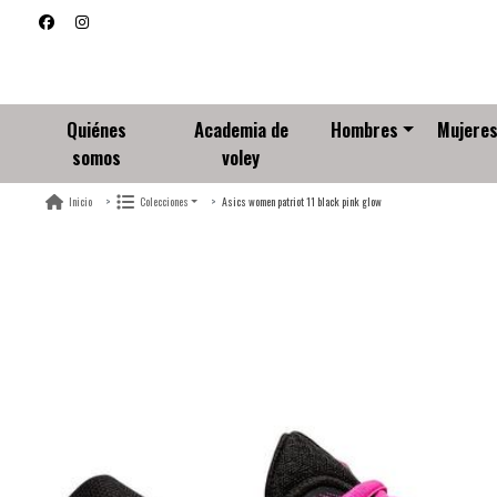
Quiénes
Academia de
Hombres
Mujere
somos
voley
Asics women patriot 11 black pink glow
Inicio
Colecciones