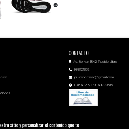
CONTACTO
Av. Bolívar 1542 Pueblo Libre
999921832
ución
purosportssac@gmail.com
Lun a Sáb 10:00 a 17:30hrs
iciones
stro sitio y personalizar el contenido que te