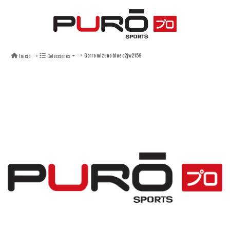
Gorro mizuno blue c2jw2159
Inicio
Colecciones