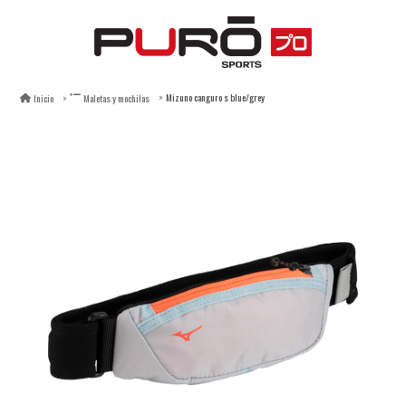
Mizuno canguro s blue/grey
Inicio
Maletas y mochilas