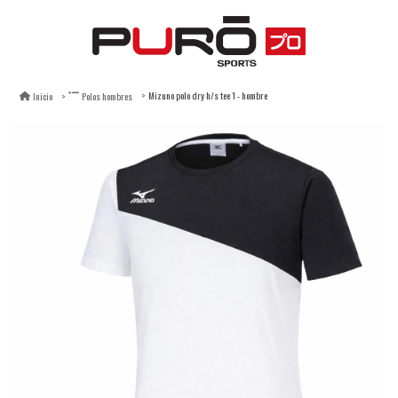
Mizuno polo dry h/s tee 1 - hombre
Inicio
Polos hombres