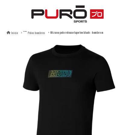
Mizuno polo release tape tee black - hombre m
Inicio
Polos hombres