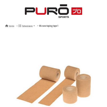
Mizuno taping tape 1
Inicio
Colecciones