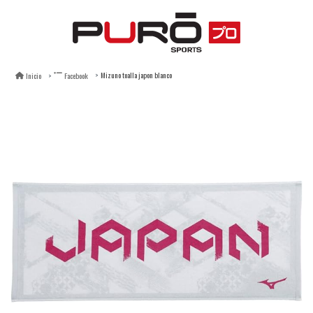
Mizuno toalla japon blanco
Inicio
Facebook