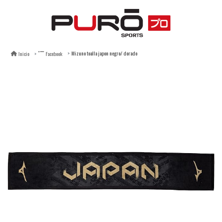
Mizuno toalla japon negro/ dorado
Inicio
Facebook