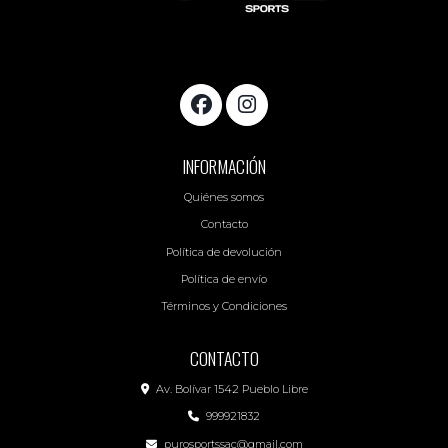
INFORMACIÓN
Quiénes somos
Contacto
Política de devolución
Política de envío
Términos y Condiciones
CONTACTO
Av. Bolívar 1542 Pueblo Libre
999921832
purosportssac@gmail.com