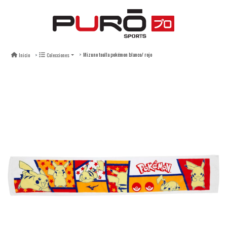
Mizuno toalla pokémon blanco/ rojo
Inicio
Colecciones