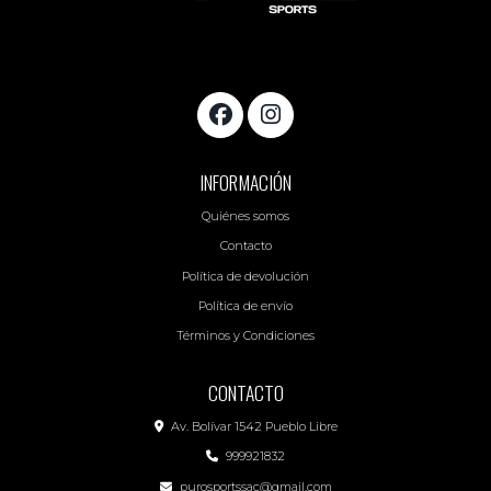
INFORMACIÓN
Quiénes somos
Contacto
Política de devolución
Política de envío
Términos y Condiciones
CONTACTO
Av. Bolívar 1542 Pueblo Libre
999921832
purosportssac@gmail.com