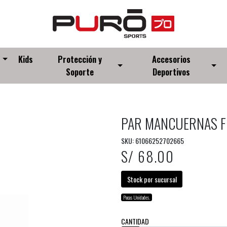
s
Kids
Protección y
Accesorios
Soporte
Deportivos
PAR MANCUERNAS FI
SKU: 61066252702665
S/ 68.00
Stock por sucursal
Pocas Unidades.
CANTIDAD