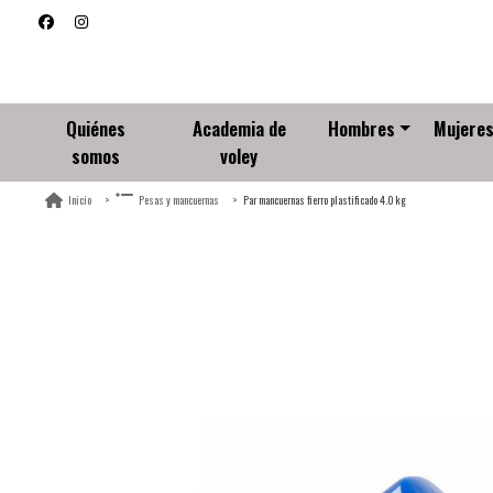
Quiénes
Academia de
Hombres
Mujere
somos
voley
Par mancuernas fierro plastificado 4.0 kg
Inicio
Pesas y mancuernas