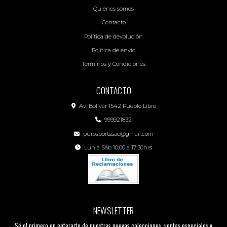
Quiénes somos
Contacto
Política de devolución
Política de envío
Términos y Condiciones
CONTACTO
Av. Bolívar 1542 Pueblo Libre
999921832
purosportssac@gmail.com
Lun a Sáb 10:00 a 17:30hrs
NEWSLETTER
Sé el primero en enterarte de nuestras nuevas colecciones, ventas especiales y