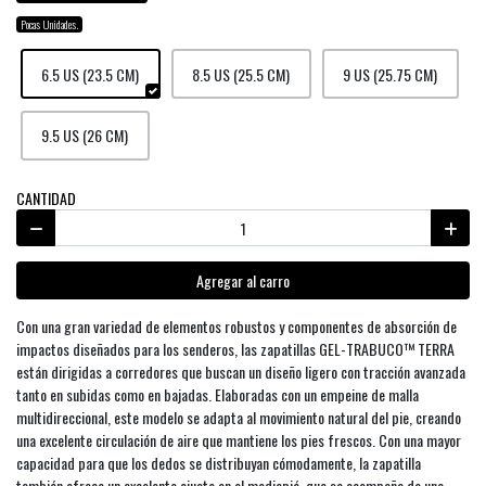
Pocas Unidades.
6.5 US (23.5 CM)
8.5 US (25.5 CM)
9 US (25.75 CM)
9.5 US (26 CM)
CANTIDAD
Agregar al carro
Con una gran variedad de elementos robustos y componentes de absorción de
impactos diseñados para los senderos, las zapatillas GEL-TRABUCO™ TERRA
están dirigidas a corredores que buscan un diseño ligero con tracción avanzada
tanto en subidas como en bajadas. Elaboradas con un empeine de malla
multidireccional, este modelo se adapta al movimiento natural del pie, creando
una excelente circulación de aire que mantiene los pies frescos. Con una mayor
capacidad para que los dedos se distribuyan cómodamente, la zapatilla
también ofrece un excelente ajuste en el mediopié, que se acompaña de una