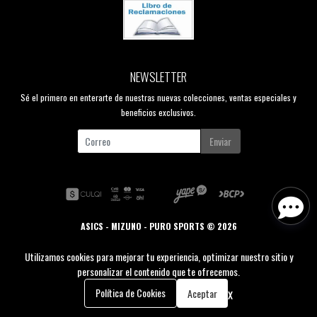
NEWSLETTER
Sé el primero en enterarte de nuestras nuevas colecciones, ventas especiales y
beneficios exclusivos.
Enviar
ASICS - MIZUNO - PURO SPORTS © 2026
Creado por
Bsale
Utilizamos cookies para mejorar tu experiencia, optimizar nuestro sitio y
personalizar el contenido que te ofrecemos.
0
x
Política de Cookies
Aceptar
Inicio
Carrito
Buscar
Menú