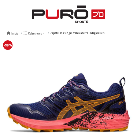
Zapatillas asic gel trabuco terra indigo blue sandstorm - mujer
Inicio
Colecciones
-30%