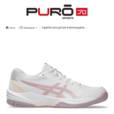
Zapatillas asics gel task 4 white morganite- mujer
Inicio
Colecciones