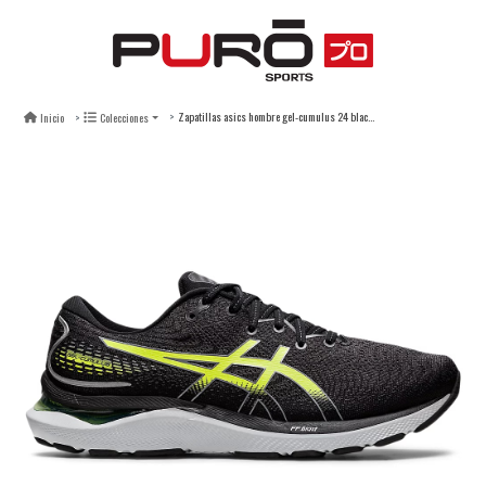
Zapatillas asics hombre gel-cumulus 24 black hazard green
Inicio
Colecciones