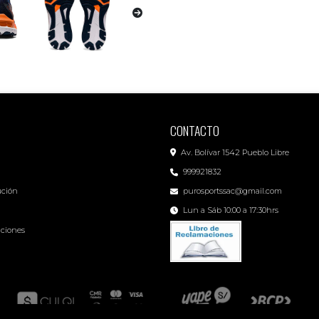
CONTACTO
Av. Bolívar 1542 Pueblo Libre
999921832
ución
purosportssac@gmail.com
Lun a Sáb 10:00 a 17:30hrs
iciones