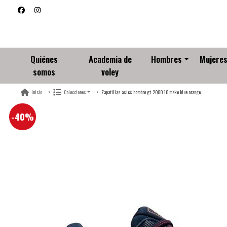
Quiénes
Academia de
Hombres
Mujere
somos
voley
Zapatillas asics hombre gt-2000 10 mako blue orange
Inicio
Colecciones
-40%