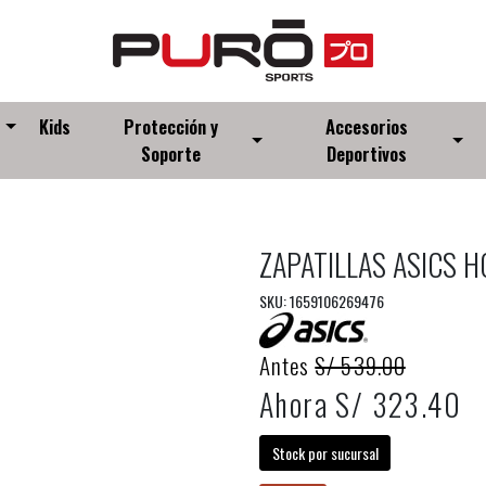
s
Kids
Protección y
Accesorios
Soporte
Deportivos
ZAPATILLAS ASICS 
SKU: 1659106269476
Antes
S/ 539.00
Ahora S/ 323.40
Stock por sucursal