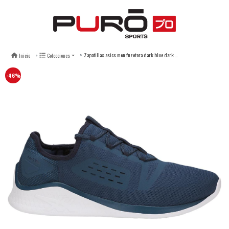
Zapatillas asics men fuzetora dark blue dark blue peacoat
Inicio
Colecciones
-46%