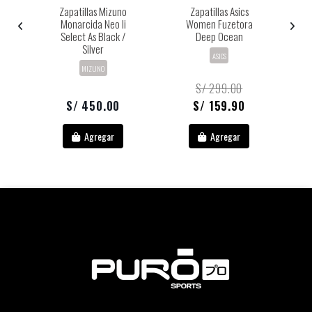
o
Zapatillas Mizuno
Zapatillas Asics
Z
Monarcida Neo Ii
Women Fuzetora
Fu
e
Select As Black /
Deep Ocean
Silver
ASICS
MIZUNO
S/ 299.00
S/ 450.00
S/ 159.90
Agregar
Agregar