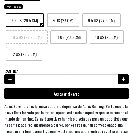
Pocas Unidades.
8.5 US (26.5 CM)
9 US (27 CM)
9.5 US (27.5 CM)
10.5 US (28.25 CM)
11 US (28.5 CM)
10 US (28 CM)
12 US (29.5 CM)
CANTIDAD
Agregar al carro
Asics Fuze Tora, es la nueva zapatilla deportiva de Asics Running. Pertenece a la
nueva línea lanzada por la marca nipona, enfocada a aquellos que se inician en el
mundo del running. Estas deportivas han sido diseñadas para un deportista que
ha comenzado recientemente a correr, por esa razón, han confeccionado una
línea con una buena amortiguación y estética cuidada mientras registra un peso