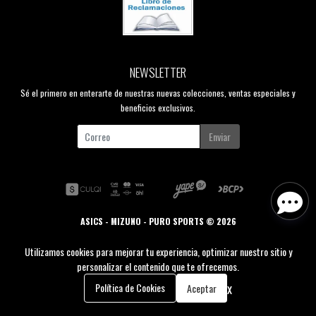
NEWSLETTER
Sé el primero en enterarte de nuestras nuevas colecciones, ventas especiales y
beneficios exclusivos.
Enviar
ASICS - MIZUNO - PURO SPORTS © 2026
Creado por
Bsale
Utilizamos cookies para mejorar tu experiencia, optimizar nuestro sitio y
personalizar el contenido que te ofrecemos.
0
x
Política de Cookies
Aceptar
Inicio
Carrito
Buscar
Menú