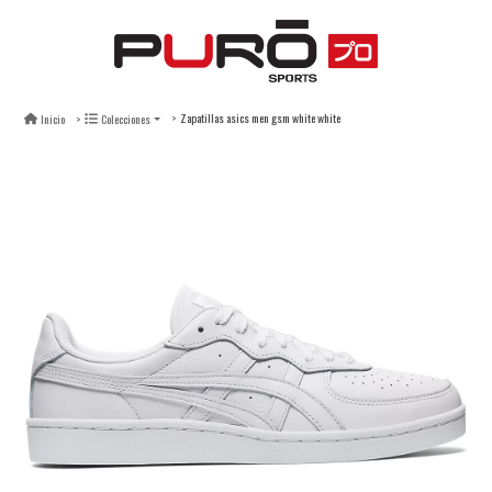
Zapatillas asics men gsm white white
Inicio
Colecciones