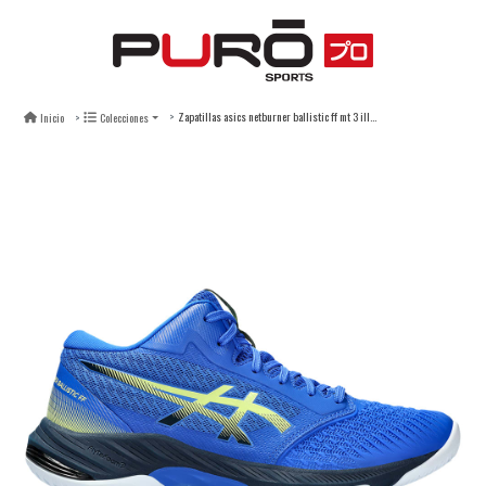
Zapatillas asics netburner ballistic ff mt 3 illusion blue glow yellow - hombre
Inicio
Colecciones