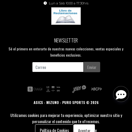
Lun a Sáb 10:00 a 17:30hrs
NEWSLETTER
Sé el primero en enterarte de nuestras nuevas colecciones, ventas especiales y
beneficios exclusivos.
Enviar
ASICS - MIZUNO - PURO SPORTS © 2026
Creado por
Bsale
Utilizamos cookies para mejorar tu experiencia, optimizar nuestro sitio y
personalizar el contenido que te ofrecemos.
0
x
Política de Cookies
Aceptar