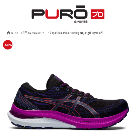
Zapatillas asics running mujer gel kayano 29 black red alert
Inicio
Colecciones
-50%