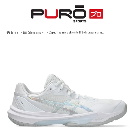
Zapatillas asics sky elite ff 3 white pure silver - unisex
Inicio
Colecciones