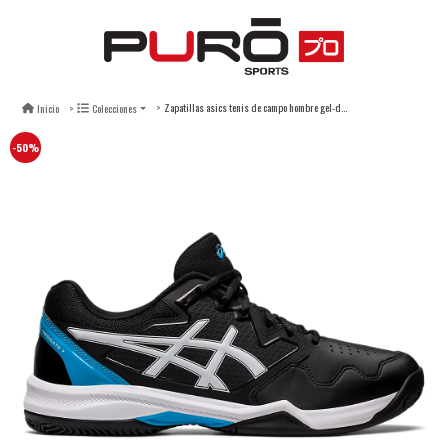
Zapatillas asics tenis de campo hombre gel-dedicate 7 clay black/island blue
Inicio
Colecciones
-50%