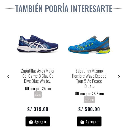
TAMBIÉN PODRÍA INTERESARTE
o
Zapatillas Asics Mujer
Zapatillas Mizuno
te
Gel Game 8 Clay Oc
Hombre Wave Exceed
Wa
Dive Blue White...
Tour 5 Ac Peace
T
Blue...
Ultimo par 25 cm
Último par 25.5 cm
ASICS
MIZUNO
S/ 379.00
S/ 590.00
Agregar
Agregar