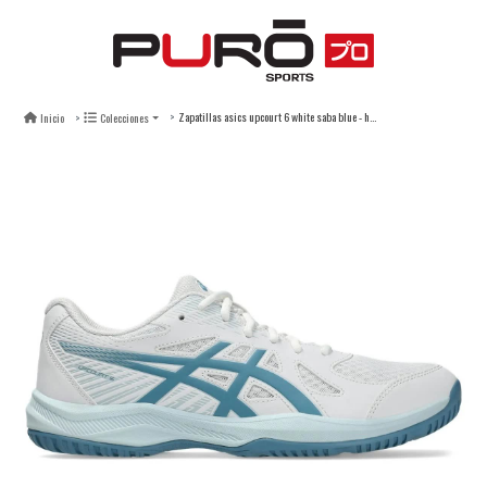
Zapatillas asics upcourt 6 white saba blue - hombre
Inicio
Colecciones