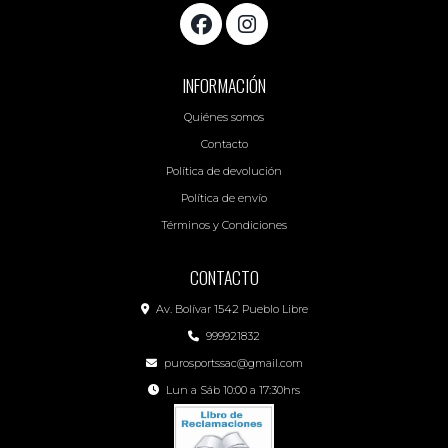
INFORMACIÓN
Quiénes somos
Contacto
Política de devolución
Política de envío
Términos y Condiciones
CONTACTO
Av. Bolívar 1542 Pueblo Libre
999921832
purosportssac@gmail.com
Lun a Sáb 10:00 a 17:30hrs