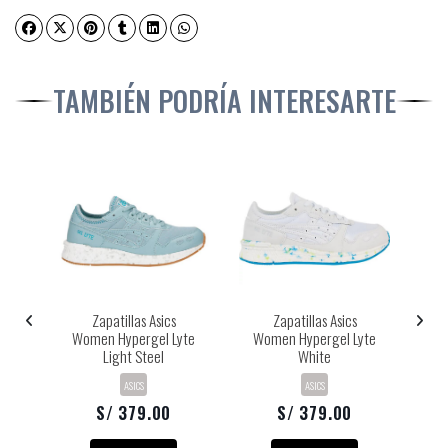
TAMBIÉN PODRÍA INTERESARTE
en
Zapatillas Asics
Zapatillas Asics
Z
ck
Women Hypergel Lyte
Women Hypergel Lyte
Ge
Light Steel
White
ASICS
ASICS
S/ 379.00
S/ 379.00