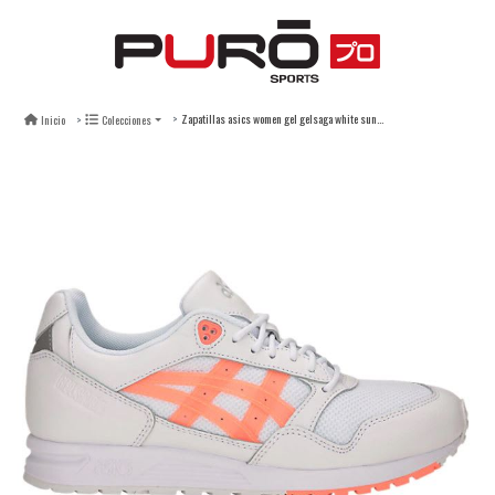
Zapatillas asics women gel gelsaga white sun coral
Inicio
Colecciones