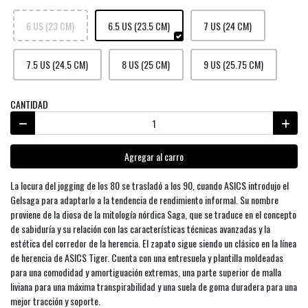
6 US (23 CM)
6.5 US (23.5 CM)
7 US (24 CM)
7.5 US (24.5 CM)
8 US (25 CM)
9 US (25.75 CM)
CANTIDAD
Agregar al carro
La locura del jogging de los 80 se trasladó a los 90, cuando ASICS introdujo el
Gelsaga para adaptarlo a la tendencia de rendimiento informal. Su nombre
proviene de la diosa de la mitología nórdica Saga, que se traduce en el concepto
de sabiduría y su relación con las características técnicas avanzadas y la
estética del corredor de la herencia. El zapato sigue siendo un clásico en la línea
de herencia de ASICS Tiger. Cuenta con una entresuela y plantilla moldeadas
para una comodidad y amortiguación extremas, una parte superior de malla
liviana para una máxima transpirabilidad y una suela de goma duradera para una
mejor tracción y soporte.