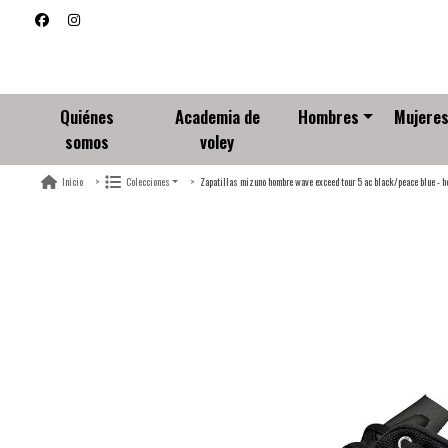
Quiénes
Academia de
Hombres
Mujere
somos
voley
Zapatillas mizuno hombre wave exceed tour 5 ac black/peace blue - 
Inicio
Colecciones