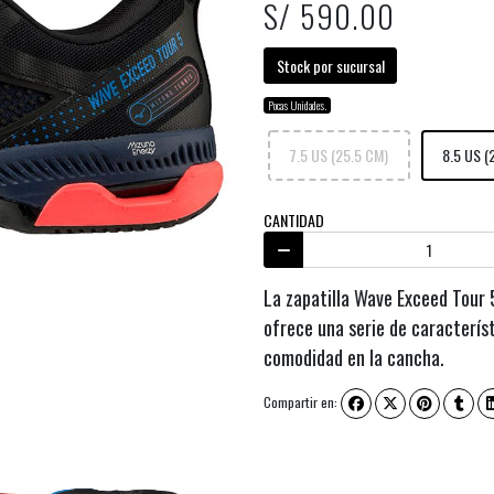
S/ 590.00
Stock por sucursal
Pocas Unidades.
7.5 US (25.5 CM)
8.5 US (
CANTIDAD
La zapatilla Wave Exceed Tour 
ofrece una serie de caracterís
comodidad en la cancha.
Compartir en: