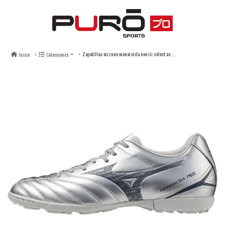
Zapatillas mizuno monarcida neo iii select as galaxia plata (grass sintético)
Inicio
Colecciones