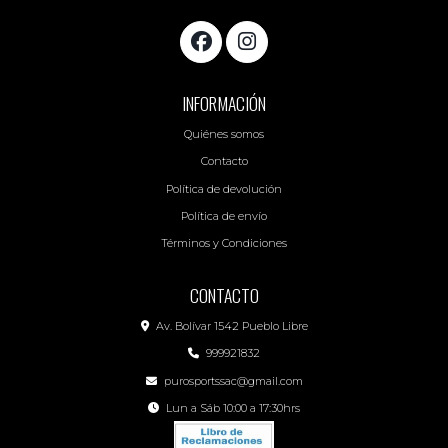
INFORMACIÓN
Quiénes somos
Contacto
Política de devolución
Política de envío
Términos y Condiciones
CONTACTO
Av. Bolívar 1542 Pueblo Libre
999921832
purosportssac@gmail.com
Lun a Sáb 10:00 a 17:30hrs