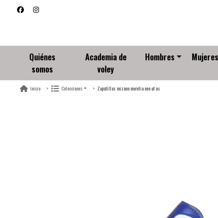
Quiénes
Academia de
Hombres
Mujere
somos
voley
Zapatillas mizuno morelia neo ut as
Inicio
Colecciones