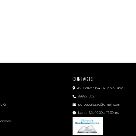
CONTACTO
Av. Bolívar 1542 Pueblo Libre
999921832
ución
purosportssac@gmail.com
Lun a Sáb 10:00 a 17:30hrs
iciones