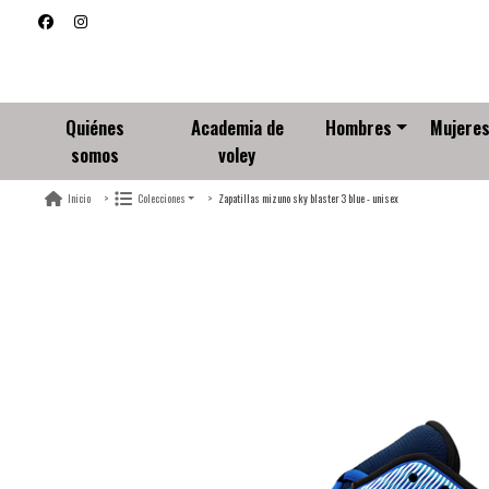
Quiénes
Academia de
Hombres
Mujere
somos
voley
Zapatillas mizuno sky blaster 3 blue - unisex
Inicio
Colecciones