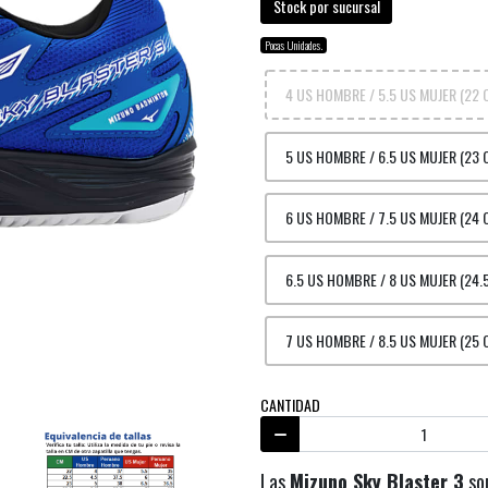
Stock por sucursal
Pocas Unidades.
4 US HOMBRE / 5.5 US MUJER (22 
5 US HOMBRE / 6.5 US MUJER (23
6 US HOMBRE / 7.5 US MUJER (24 
6.5 US HOMBRE / 8 US MUJER (24.
7 US HOMBRE / 8.5 US MUJER (25
CANTIDAD
Las
Mizuno Sky Blaster 3
son