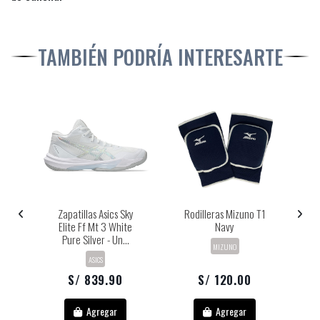
TAMBIÉN PODRÍA INTERESARTE
o
Zapatillas Asics Sky
Rodilleras Mizuno T1
do
Elite Ff Mt 3 White
Navy
2
Pure Silver - Un...
MIZUNO
ASICS
S/ 839.90
S/ 120.00
Agregar
Agregar