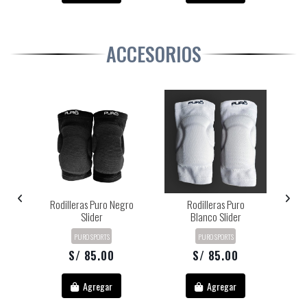
ACCESORIOS
ts
Rodilleras Puro Negro
Rodilleras Puro
M
Slider
Blanco Slider
PURO SPORTS
PURO SPORTS
S/ 85.00
S/ 85.00
Agregar
Agregar