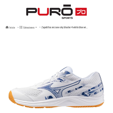
Zapatillas mizuno sky blaster 4 white blue wide - unisex
Inicio
Colecciones