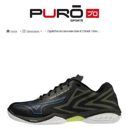
Zapatillas mizuno wave claw el 2 black / blue / yellow
Inicio
Colecciones