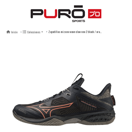
Zapatillas mizuno wave claw neo 2 black / orange
Inicio
Colecciones