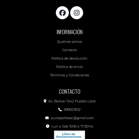
INFORMACIÓN
Quiénes somos
Contacto
Política de devolución
Política de envío
Términos y Condiciones
CONTACTO
Av. Bolívar 1542 Pueblo Libre
999921832
purosportssac@gmail.com
Lun a Sáb 10:00 a 17:30hrs