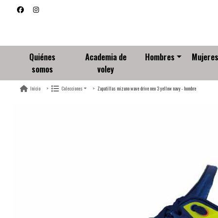
Quiénes
Academia de
Hombres
Mujere
somos
voley
Zapatillas mizuno wave drive neo 3 yellow navy - hombre
Inicio
Colecciones