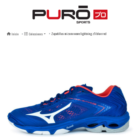
Zapatillas mizuno wave lightning z5 blue red
Inicio
Colecciones