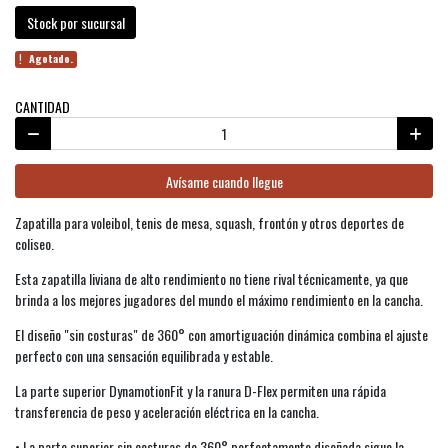
Stock por sucursal
Agotado.
CANTIDAD
Avísame cuando llegue
Zapatilla para voleibol, tenis de mesa, squash, frontón y otros deportes de
coliseo.
Esta zapatilla liviana de alto rendimiento no tiene rival técnicamente, ya que
brinda a los mejores jugadores del mundo el máximo rendimiento en la cancha.
El diseño "sin costuras" de 360° con amortiguación dinámica combina el ajuste
perfecto con una sensación equilibrada y estable.
La parte superior DynamotionFit y la ranura D-Flex permiten una rápida
transferencia de peso y aceleración eléctrica en la cancha.
• La parte superior sin costuras de 360° perfectamente diseñada sigue la