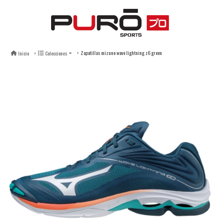
Zapatillas mizuno wave lightning z6 green
Inicio
Colecciones