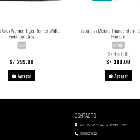
as Asics Women Tiger Runner White
Zapatillas Mizuno Thunderstorm Li
Piedmont Grey
Hombre
ASICS
MIZUNO
S/ 450.00
S/ 299.00
S/ 380.00
Agregar
Agregar
CONTACTO
Av. Bolívar 1542 Pueblo Libre
999921832