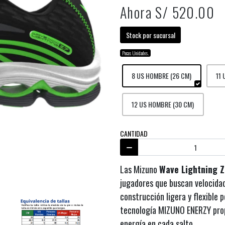
Ahora S/ 520.00
Stock por sucursal
Pocas Unidades.
8 US HOMBRE (26 CM)
11
12 US HOMBRE (30 CM)
CANTIDAD
Las Mizuno
Wave Lightning 
jugadores que buscan velocidad
construcción ligera y flexible
tecnología MIZUNO ENERZY prop
energía en cada salto.