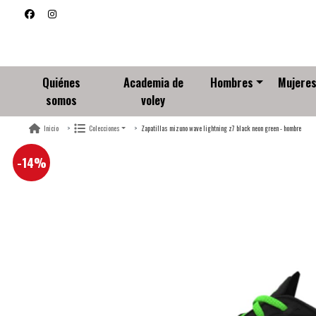
Quiénes
Academia de
Hombres
Mujere
somos
voley
Zapatillas mizuno wave lightning z7 black neon green - hombre
Inicio
Colecciones
-14%