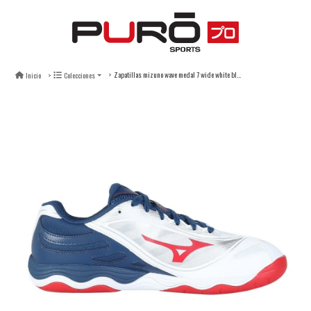
Zapatillas mizuno wave medal 7 wide white blue navy - unisex
Inicio
Colecciones