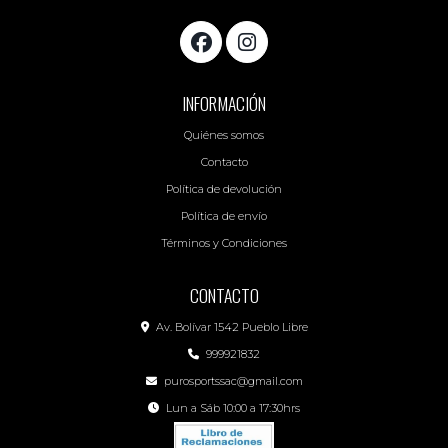
INFORMACIÓN
Quiénes somos
Contacto
Política de devolución
Política de envío
Términos y Condiciones
CONTACTO
Av. Bolívar 1542 Pueblo Libre
999921832
purosportssac@gmail.com
Lun a Sáb 10:00 a 17:30hrs