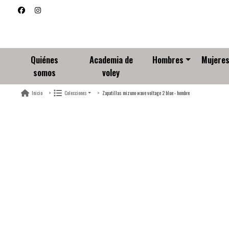
Quiénes
Academia de
Hombres
Mujere
somos
voley
Zapatillas mizuno wave voltage 2 blue - hombre
Inicio
Colecciones