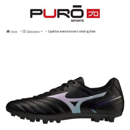
Zapatillas monarcida neo ii select ag black
Inicio
Colecciones