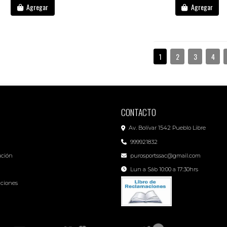
Agregar
Agregar
1
2
3
4
CONTACTO
Av. Bolívar 1542 Pueblo Libre
999921832
ución
purosportssac@gmail.com
Lun a Sáb 10:00 a 17:30hrs
iciones