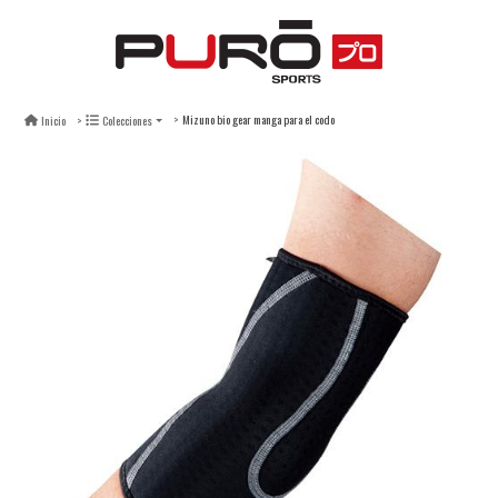
Mizuno bio gear manga para el codo
Inicio
Colecciones