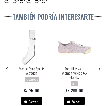
TAMBIÉN PODRÍA INTERESARTE
o
Medias Puro Sports
Zapatillas Asics
lo
Algodón
Women Mexico 66
W
Sky Sky
PURO SPORTS
ASICS
S/ 25.00
S/ 299.00
Agregar
Agregar