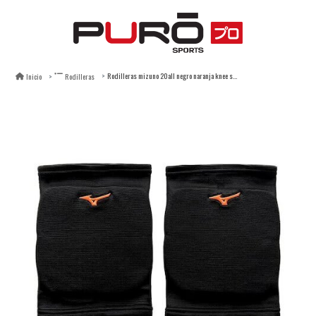
Rodilleras mizuno 20all negro naranja knee supporter
Inicio
Rodilleras