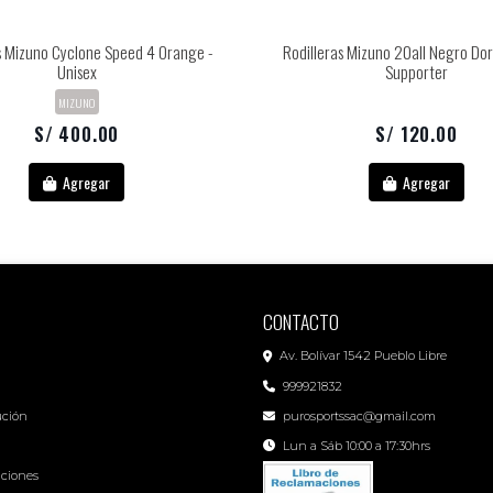
s Mizuno Cyclone Speed 4 Orange -
Rodilleras Mizuno 20all Negro Do
Unisex
Supporter
MIZUNO
S/ 400.00
S/ 120.00
Agregar
Agregar
CONTACTO
Av. Bolívar 1542 Pueblo Libre
999921832
ución
purosportssac@gmail.com
Lun a Sáb 10:00 a 17:30hrs
iciones