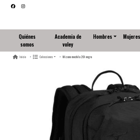
Quiénes
Academia de
Hombres
Mujere
somos
voley
Mizuno mochila 20l negra
Inicio
Colecciones