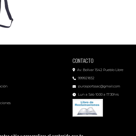
CONTACTO
Av. Bolívar 1542 Pueblo Libre
999921832
ución
purosportssac@gmail.com
Lun a Sáb 10:00 a 17:30hrs
iciones