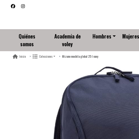
Quiénes
Academia de
Hombres
Mujere
somos
voley
Mizuno mochila global 25 l navy
Inicio
Colecciones