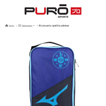
Mizuno porta zapatillas pokémon
Inicio
Colecciones