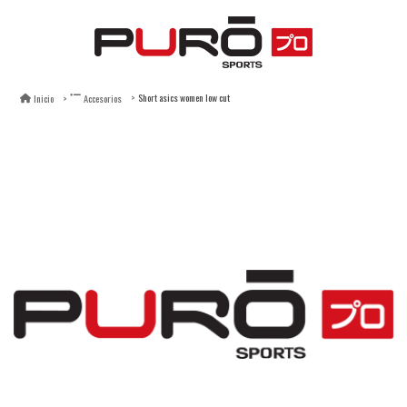
Short asics women low cut
Inicio
Accesorios