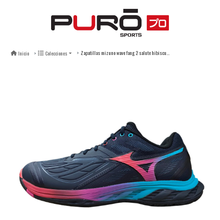
Zapatillas mizuno wave fang 2 salute hibiscus peacok blue - unisex
Inicio
Colecciones