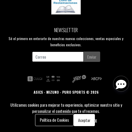
NEWSLETTER
Sé el primero en enterarte de nuestras nuevas colecciones, ventas especiales y
beneficios exclusivos.
Enviar
ASICS - MIZUNO - PURO SPORTS © 2026
Creado por
Bsale
Utilizamos cookies para mejorar tu experiencia, optimizar nuestro sitio y
personalizar el contenido que te ofrecemos.
0
x
Política de Cookies
Aceptar
Inicio
Carrito
Buscar
Menú